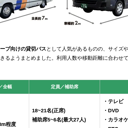
ープ向けの貸切バス
として人気があるものの、サイズ
きるようまとめました。利用人数や移動距離に合わせ
／全幅
定員／補助席
・テレビ
18~21名(正席)
・DVD
補助席5~6名(最大27人)
・カラオ
.8m程度