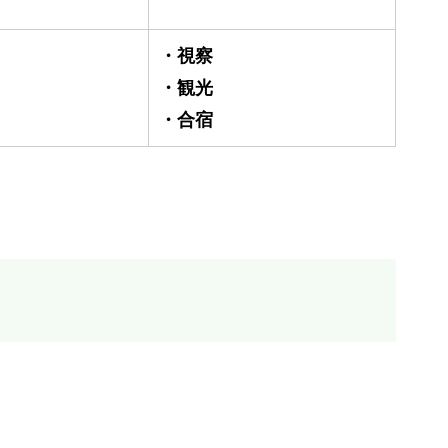
・視察
・観光
・合宿