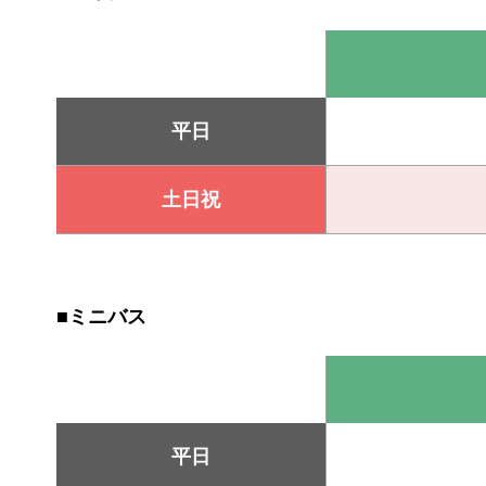
平日
土日祝
■ミニバス
平日