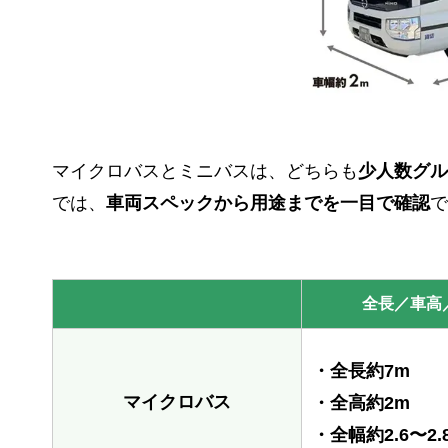
マイクロバスとミニバスは、どちらも
少人数グル
では、
車両スペックから用途までを一目で確認
で
全長／車高
・全長約7m
マイクロバス
・全高約2m
・全幅約2.6〜2