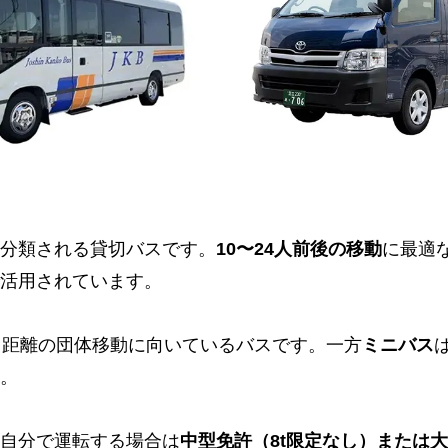
分類される貸切バスです。
10〜24人前後の移動
に最適
活用されています。
中距離の団体移動に向いているバスです。一方
ミニバス
。
自分で運転する場合は
中型免許（8t限定なし）または