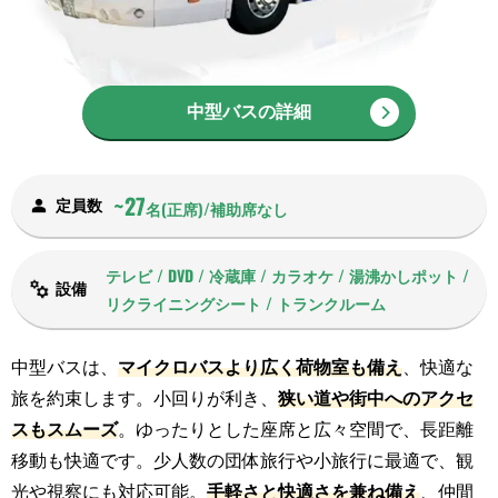
中型バスの詳細
~27
定員数
名(正席)/補助席なし
テレビ / DVD / 冷蔵庫 / カラオケ / 湯沸かしポット /
設備
リクライニングシート / トランクルーム
中型バスは、
マイクロバスより広く荷物室も備え
、快適な
旅を約束します。小回りが利き、
狭い道や街中へのアクセ
スもスムーズ
。ゆったりとした座席と広々空間で、長距離
移動も快適です。少人数の団体旅行や小旅行に最適で、観
光や視察にも対応可能。
手軽さと快適さを兼ね備え
、仲間