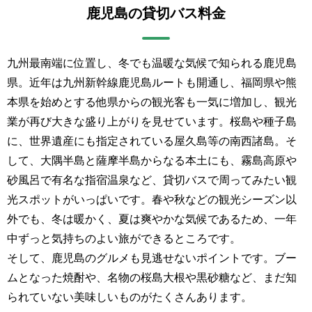
鹿児島の貸切バス料金
九州最南端に位置し、冬でも温暖な気候で知られる鹿児島
県。近年は九州新幹線鹿児島ルートも開通し、福岡県や熊
本県を始めとする他県からの観光客も一気に増加し、観光
業が再び大きな盛り上がりを見せています。桜島や種子島
に、世界遺産にも指定されている屋久島等の南西諸島。そ
して、大隅半島と薩摩半島からなる本土にも、霧島高原や
砂風呂で有名な指宿温泉など、貸切バスで周ってみたい観
光スポットがいっぱいです。春や秋などの観光シーズン以
外でも、冬は暖かく、夏は爽やかな気候であるため、一年
中ずっと気持ちのよい旅ができるところです。
そして、鹿児島のグルメも見逃せないポイントです。ブー
ムとなった焼酎や、名物の桜島大根や黒砂糖など、まだ知
られていない美味しいものがたくさんあります。