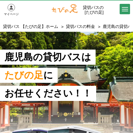
貸切バスの
[たびの足]
マイページ
貸切バス 【たびの足】ホーム
貸切バスの料金
鹿児島の貸切バ
鹿児島の貸切バスは
たびの足
に
お任せください！！