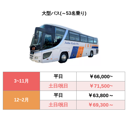
大型バス
(～53名乗り)
￥66,000~
平日
3~11月
￥71,500~
土日/祝日
￥63,800～
平日
12~2月
￥69,300～
土日/祝日