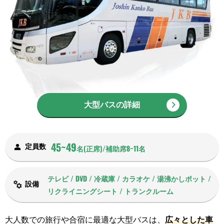
大型バスの詳細
45~49
定員数
名(正席)/補助席8~11名
テレビ / DVD / 冷蔵庫 / カラオケ / 湯沸かしポット /
設備
リクライニングシート / トランクルーム
大人数での旅行や合宿に最適な大型バスは、
広々とした車