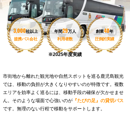
3,000
29
40
社以上
年間
万人
創業
年
提携バス会社
利用者数
圧倒的実績
市街地から離れた観光地や自然スポットを巡る鹿児島観光
では、移動の負担が大きくなりやすいのが特徴です。複数
エリアを効率よく巡るには、移動手段の確保が欠かせませ
ん。そのような場面で心強いのが
『たびの足』の貸切バス
です。無理のない行程で移動をサポートします。