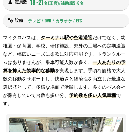
18~21
定員数
名(正席)/補助席5~6名
テレビ / DVD / カラオケ / ETC
設備
マイクロバスは、
ターミナル駅や空港送迎
だけでなく、幼
稚園・保育園、学校、研修施設、郊外の工場への定期送迎
など、幅広いニーズに柔軟に対応可能です。トランクルー
ムはありませんが、乗車可能人数が多く、
一人あたりの予
算を抑えた効率的な移動
を実現します。手頃な価格で大人
数の移動をサポートし、快適さと経済性を両立した最適な
選択肢として、多様な場面で活躍します。多くのバス会社
が保有していて台数も多い分、
予約数も多い人気車種
で
す。