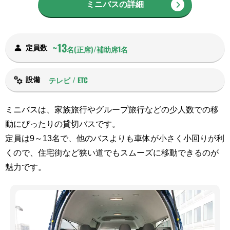
ミニバスの詳細
~13
定員数
名(正席)/補助席1名
テレビ / ETC
設備
ミニバスは、家族旅行やグループ旅行などの少人数での移
動にぴったりの貸切バスです。
定員は9～13名で、他のバスよりも車体が小さく小回りが利
くので、住宅街など狭い道でもスムーズに移動できるのが
魅力です。