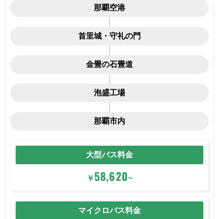
那覇空港
首里城・守礼の門
金畳の石畳道
泡盛工場
那覇市内
大型バス料金
58,620
￥
~
マイクロバス料金