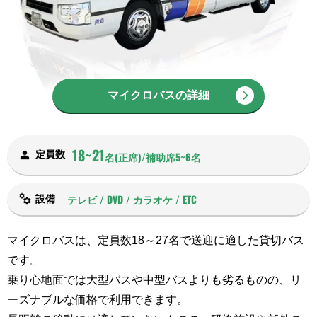
マイクロバスの詳細
18~21
定員数
名(正席)/補助席5~6名
テレビ / DVD / カラオケ / ETC
設備
マイクロバスは、定員数18～27名で送迎に適した貸切バス
です。
乗り心地面では大型バスや中型バスよりも劣るものの、リ
ーズナブルな価格で利用できます。