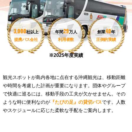
3,000
29
40
社以上
年間
万人
創業
年
提携バス会社
利用者数
圧倒的実績
観光スポットが島内各地に点在する沖縄観光は、移動距離
や時間を考慮した計画が重要になります。団体やグループ
で快適に巡るには、移動手段の工夫が欠かせません。その
ような時に便利なのが
『たびの足』の貸切バス
です。人数
やスケジュールに応じた柔軟な手配をご案内します。