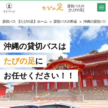
貸切バスの
[たびの足]
マイページ
貸切バス 【たびの足】ホーム
貸切バスの料金
沖縄の貸切バス
沖縄の貸切バスは
たびの足
に
お任せください！！