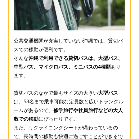
公共交通機関が充実していない沖縄では、貸切バ
スでの移動が便利です。
そんな
沖縄で利用できる貸切バスは、大型バス、
中型バス、マイクロバス、ミニバスの4種類
あり
ます。
貸切バスのなかで最もサイズの大きい
大型バス
は、53名まで乗車可能な定員数と広いトランクル
ームがあるので、
修学旅行や社員旅行などの大人
数での移動
にぴったりです。
また、リクライニングシートが備わっているの
で、長時間の移動も快適に過ごすことができるで