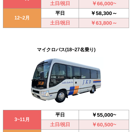
￥66,000~
土日/祝日
￥58,300～
平日
12~2月
￥63,800～
土日/祝日
マイクロバス
(18~27名乗り)
￥55,000~
平日
3~11月
￥60,500~
土日/祝日