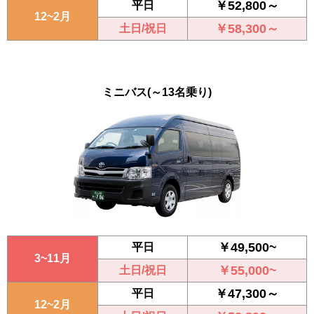
￥52,800～
平日
12~2月
￥58,300～
土日/祝日
ミニバス
(～13名乗り)
￥49,500~
平日
3~11月
￥55,000~
土日/祝日
￥47,300～
平日
12~2月