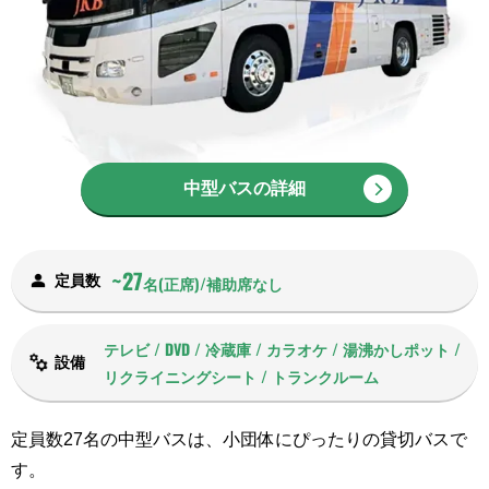
中型バスの詳細
~27
定員数
名(正席)/補助席なし
テレビ / DVD / 冷蔵庫 / カラオケ / 湯沸かしポット /
設備
リクライニングシート / トランクルーム
定員数27名の中型バスは、小団体にぴったりの貸切バスで
す。