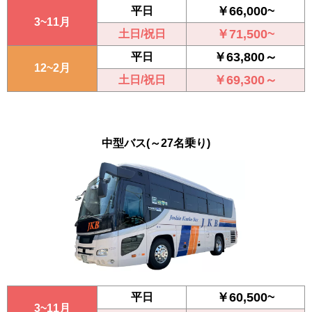
￥66,000~
平日
3~11月
￥71,500~
土日/祝日
￥63,800～
平日
12~2月
￥69,300～
土日/祝日
中型バス
(～27名乗り)
￥60,500~
平日
3~11月