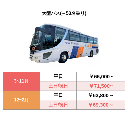
大型バス
(～53名乗り)
￥66,000~
平日
3~11月
￥71,500~
土日/祝日
￥63,800～
平日
12~2月
￥69,300～
土日/祝日