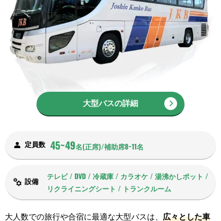
大型バスの詳細
45~49
定員数
名(正席)/補助席8~11名
テレビ / DVD / 冷蔵庫 / カラオケ / 湯沸かしポット /
設備
リクライニングシート / トランクルーム
大人数での旅行や合宿に最適な大型バスは、
広々とした車