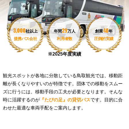
3,000
29
40
社以上
年間
万人
創業
年
提携バス会社
利用者数
圧倒的実績
観光スポットが各地に分散している鳥取観光では、移動距
離が長くなりやすいのが特徴です。団体での移動をスムー
ズに行うには、移動手段の工夫が必要となります。そんな
時に活躍するのが
『たびの足』の貸切バス
です。目的に合
わせた最適な車両手配をご案内します。