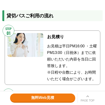
貸切バスご利用の流れ
お見積り
お見積は平日PM16:00 ・土曜
PM13:00（日祝休）までに依
頼いただいた内容を当日に回
答致します。
※日程や台数により、お時間
いただく場合がございます。
無料Web見積
お見積り回答＆予約申込
PAGE TOP