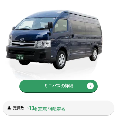
ミニバスの詳細
~13
定員数
名(正席)/補助席1名