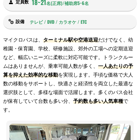
18~21
定員数
名(正席)/補助席5~6名
テレビ / DVD / カラオケ / ETC
設備
マイクロバスは、
ターミナル駅や空港送迎
だけでなく、幼
稚園・保育園、学校、研修施設、郊外の工場への定期送迎
など、幅広いニーズに柔軟に対応可能です。トランクルー
ムはありませんが、乗車可能人数が多く、
一人あたりの予
算を抑えた効率的な移動
を実現します。手頃な価格で大人
数の移動をサポートし、快適さと経済性を両立した最適な
選択肢として、多様な場面で活躍します。多くのバス会社
が保有していて台数も多い分、
予約数も多い人気車種
で
す。