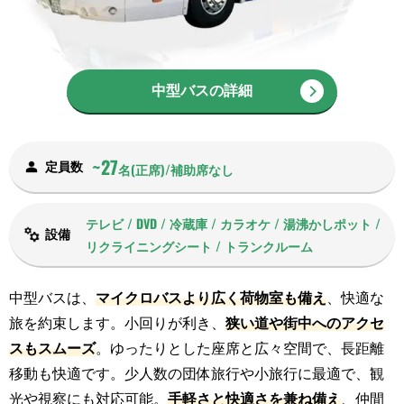
中型バスの詳細
~27
定員数
名(正席)/補助席なし
テレビ / DVD / 冷蔵庫 / カラオケ / 湯沸かしポット /
設備
リクライニングシート / トランクルーム
中型バスは、
マイクロバスより広く荷物室も備え
、快適な
旅を約束します。小回りが利き、
狭い道や街中へのアクセ
スもスムーズ
。ゆったりとした座席と広々空間で、長距離
移動も快適です。少人数の団体旅行や小旅行に最適で、観
光や視察にも対応可能。
手軽さと快適さを兼ね備え
、仲間