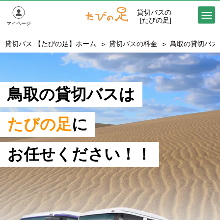
貸切バスの
[たびの足]
マイページ
貸切バス 【たびの足】ホーム
貸切バスの料金
鳥取の貸切バス
鳥取の貸切バスは
たびの足
に
お任せください！！