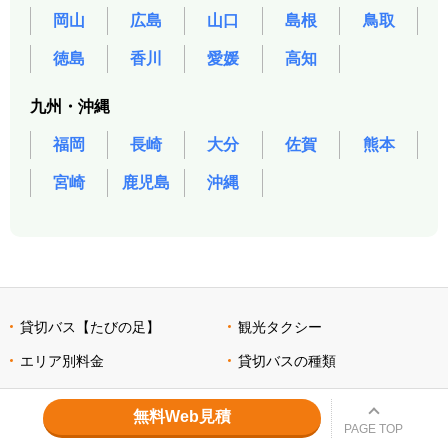
岡山
広島
山口
島根
鳥取
徳島
香川
愛媛
高知
九州・沖縄
福岡
長崎
大分
佐賀
熊本
宮崎
鹿児島
沖縄
貸切バス【たびの足】
観光タクシー
エリア別料金
貸切バスの種類
ご利用について
マイクロバス
無料Web見積
ご利用案内&注意点
大型バス
PAGE TOP