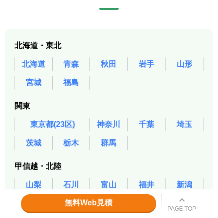
北海道・東北
北海道
青森
秋田
岩手
山形
宮城
福島
関東
東京都(23区)
神奈川
千葉
埼玉
茨城
栃木
群馬
甲信越・北陸
山梨
石川
富山
福井
新潟
無料Web見積
長野
PAGE TOP