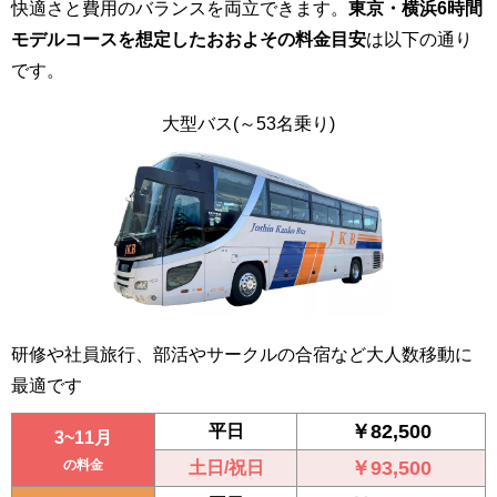
快適さと費用のバランスを両立できます。
東京・横浜6時間
モデルコースを想定したおおよその料金目安
は以下の通り
です。
大型バス
(～53名乗り)
研修や社員旅行、部活やサークルの合宿など大人数移動に
最適です
￥82,500
平日
3~11月
の料金
￥93,500
土日/祝日