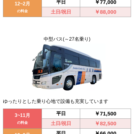
￥77,000
平日
12~2月
の料金
￥88,000
土日/祝日
中型バス
(～27名乗り)
ゆったりとした乗り心地で設備も充実しています
￥71,500
平日
3~11月
の料金
￥82,500
土日/祝日
￥66,000
平日