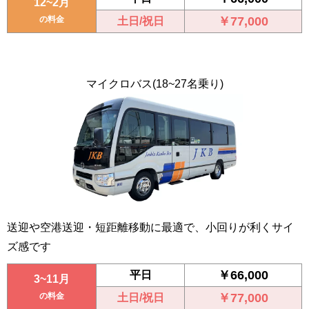
12~2月
の料金
￥77,000
土日/祝日
マイクロバス
(18~27名乗り)
送迎や空港送迎・短距離移動に最適で、小回りが利くサイ
ズ感です
￥66,000
平日
3~11月
の料金
￥77,000
土日/祝日