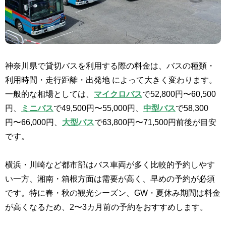
神奈川県で貸切バスを利用する際の料金は、バスの種類・
利用時間・走行距離・出発地 によって大きく変わります。
一般的な相場としては、
マイクロバス
で52,800円〜60,500
円、
ミニバス
で49,500円〜55,000円、
中型バス
で58,300
円〜66,000円、
大型バス
で63,800円〜71,500円前後が目安
です。
横浜・川崎など都市部はバス車両が多く比較的予約しやす
い一方、湘南・箱根方面は需要が高く、早めの予約が必須
です。特に春・秋の観光シーズン、GW・夏休み期間は料金
が高くなるため、2〜3カ月前の予約をおすすめします。